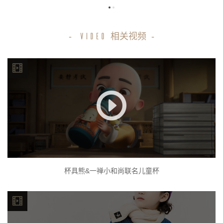
-
相关视频
-
VIDEO
杯具熊&一禅小和尚联名儿童杯