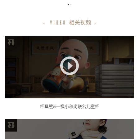
-
相关视频
-
VIDEO
杯具熊&一禅小和尚联名儿童杯