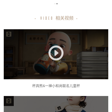
-
相关视频
-
VIDEO
杯具熊&一禅小和尚联名儿童杯