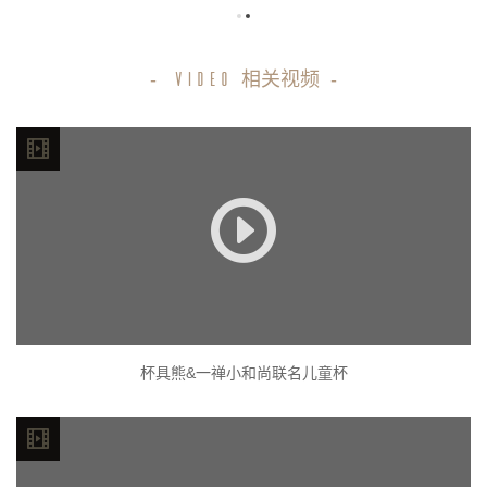
-
相关视频
-
VIDEO
杯具熊&一禅小和尚联名儿童杯