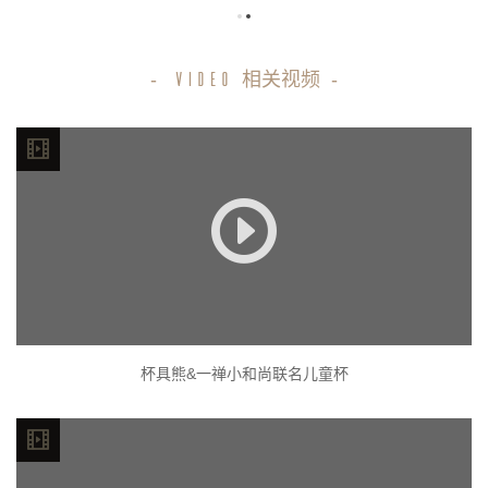
-
相关视频
-
VIDEO
杯具熊&一禅小和尚联名儿童杯